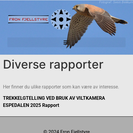
Fotograf: Svein Bekkum
Fron vest bestandsplanområde for elg og hjort
Diverse rapporter
Her finner du ulike rapporter som kan være av interesse.
TREKKELGTELLING VED BRUK AV VILTKAMERA
ESPEDALEN 2025 Rapport
© 2024 Fron Fjellstyre